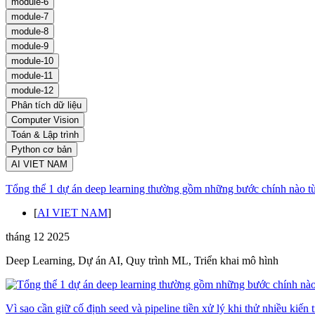
module-6
module-7
module-8
module-9
module-10
module-11
module-12
Phân tích dữ liệu
Computer Vision
Toán & Lập trình
Python cơ bản
AI VIET NAM
Tổng thể 1 dự án deep learning thường gồm những bước chính nào từ 
[
AI VIET NAM
]
tháng 12 2025
Deep Learning, Dự án AI, Quy trình ML, Triển khai mô hình
Vì sao cần giữ cố định seed và pipeline tiền xử lý khi thử nhiều kiến