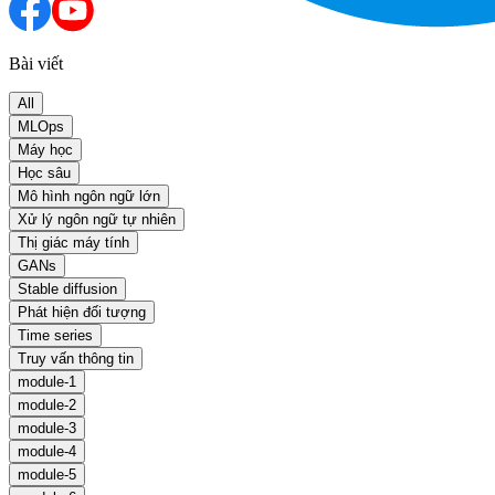
Bài viết
All
MLOps
Máy học
Học sâu
Mô hình ngôn ngữ lớn
Xử lý ngôn ngữ tự nhiên
Thị giác máy tính
GANs
Stable diffusion
Phát hiện đối tượng
Time series
Truy vấn thông tin
module-1
module-2
module-3
module-4
module-5