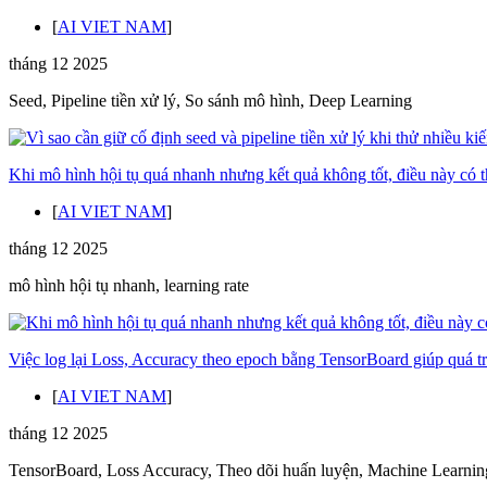
[
AI VIET NAM
]
tháng 12 2025
Seed, Pipeline tiền xử lý, So sánh mô hình, Deep Learning
Khi mô hình hội tụ quá nhanh nhưng kết quả không tốt, điều này có t
[
AI VIET NAM
]
tháng 12 2025
mô hình hội tụ nhanh, learning rate
Việc log lại Loss, Accuracy theo epoch bằng TensorBoard giúp quá t
[
AI VIET NAM
]
tháng 12 2025
TensorBoard, Loss Accuracy, Theo dõi huấn luyện, Machine Learnin